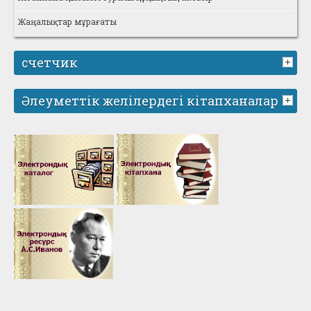
Жаңалықтар мұрағаты
счетчик
Әлеуметтік желілердегі кітапханалар