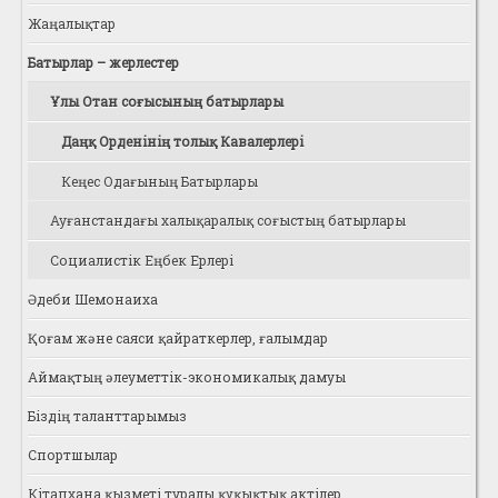
Жаңалықтар
Батырлар – жерлестер
Ұлы Отан соғысының батырлары
Даңқ Орденінің толық Кавалерлері
Кеңес Одағының Батырлары
Ауғанстандағы халықаралық соғыстың батырлары
Социалистік Еңбек Ерлері
Әдеби Шемонаиха
Қоғам және саяси қайраткерлер, ғалымдар
Аймақтың әлеуметтік-экономикалық дамуы
Біздің таланттарымыз
Спортшылар
Кітапхана қызметі туралы құқықтық актілер