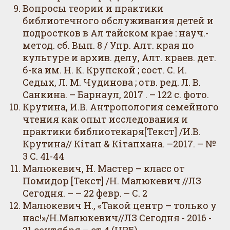
Вопросы теории и практики
библиотечного обслуживания детей и
подростков в Ал тайском крае : науч.-
метод. сб. Вып. 8 / Упр. Алт. края по
культуре и архив. делу, Алт. краев. дет.
б-ка им. Н. К. Крупской ; сост. С. И.
Седых, Л. М. Чудинова ; отв. ред. Л. В.
Санкина. – Барнаул, 2017 . – 122 с. фото.
Крутина, И.В. Антропология семейного
чтения как опыт исследования и
практики библиотекаря[Текст] /И.В.
Крутина// Кітап & Кітапхана. –2017. – №
3 С. 41-44
Малюкевич, Н. Мастер – класс от
Помидор [Текст] /Н. Малюкевич //ЛЗ
Сегодня. – – 22 февр. – С. 2
Малюкевич Н., «Такой центр – только у
нас!»/Н.Малюкевич//ЛЗ Сегодня - 2016 -