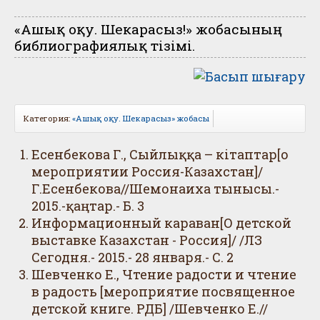
«Ашық оқу. Шекарасыз!» жобасының
библиографиялық тізімі.
Категория:
«Ашық оқу. Шекарасыз» жобасы
Есенбекова Г., Сыйлыққа – кітаптар[о
мероприятии Россия-Казахстан]/
Г.Есенбекова//Шемонаиха тынысы.-
2015.-қаңтар.- Б. 3
Информационный караван[О детской
выставке Казахстан - Россия]/ /ЛЗ
Сегодня.- 2015.- 28 января.- С. 2
Шевченко Е., Чтение радости и чтение
в радость [мероприятие посвященное
детской книге. РДБ] /Шевченко Е.//