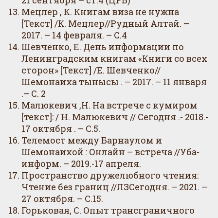
21 сентября – ст.4 (ЦРБ)
Мецлер , К. Книгам виза не нужна
[Текст] /К. Мецлер//Рудный Алтай. –
2017. – 14 февраля. – С.4
Шевченко, Е. День информации по
Ленинградским книгам «Книги со всех
сторон» [Текст] /Е. Шевченко//
Шемонаиха тынысы . – 2017. – 11 января
.– С. 2
Малюкевич ,Н. На встрече с кумиром
[текст]: / Н. Малюкевич // Сегодня .- 2018.-
17 октября . – С.5.
Телемост между Барнаулом и
Шемонаихой : Онлайн – встреча //Уба-
информ. – 2019.-17 апреля.
Пространство дружелюбного чтения:
Чтение без границ //ЛЗСегодня. – 2021. –
27 октября. – С.15.
Горьковая, С. Опыт трансграничного