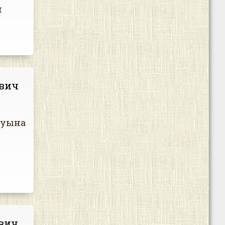
н
евич
муына
вич