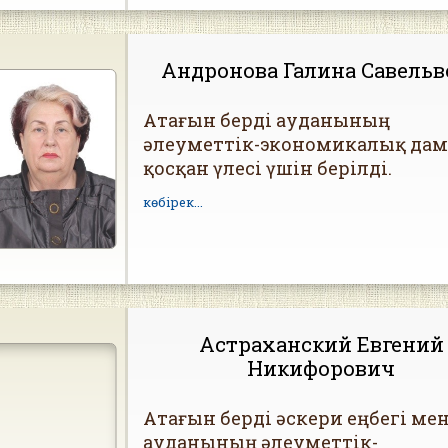
Андронова Галина Савельв
Атағын берді ауданының
әлеуметтік-экономикалық да
қосқан үлесі үшін берілді.
көбірек...
Астраханский Евгений
Никифорович
Атағын берді әскери еңбегі ме
ауданының әлеуметтік-