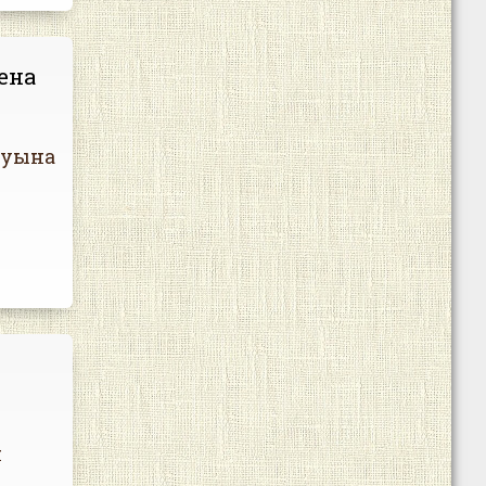
ена
муына
н