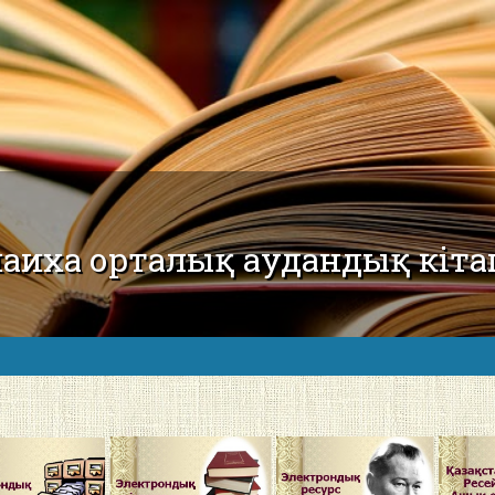
аиха орталық аудандық кіта