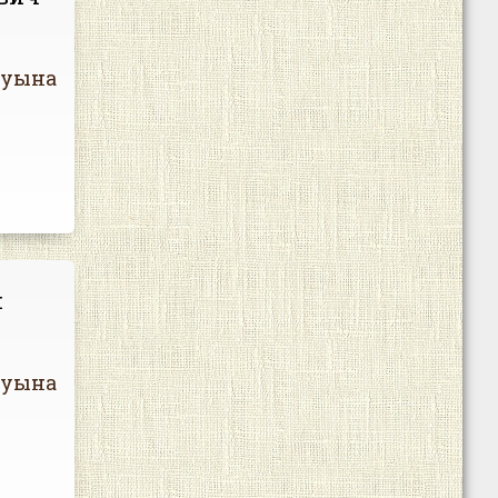
муына
ч
муына