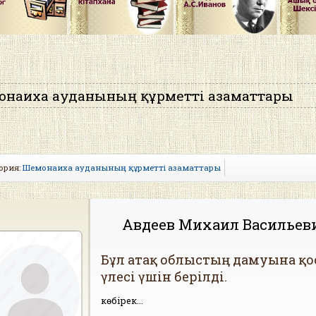
наиха ауданының құрметті азаматтары
ория:
Шемонаиха ауданының құрметті азаматтары
Авдеев Михаил Васильев
Бұл атақ облыстың дамуына қо
үлесі үшін берілді.
көбірек...