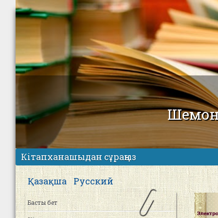
Шемон
Кітапханашыдан сұраңыз
Қазақша
Русский
Басты бет