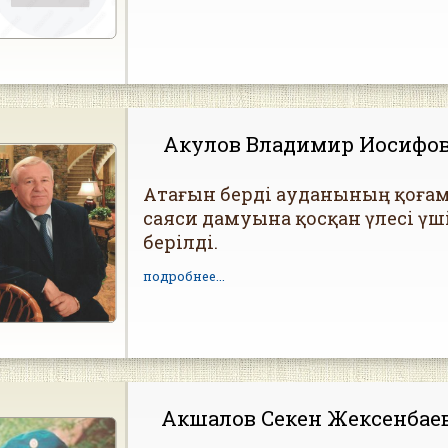
Акулов Владимир Иосифо
Атағын берді ауданының қоға
саяси дамуына қосқан үлесі үш
берілді.
подробнее...
Акшалов Секен Жексенбае