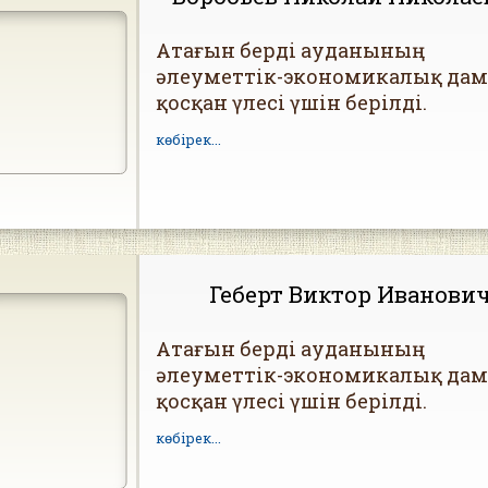
Атағын берді ауданының
әлеуметтік-экономикалық да
қосқан үлесі үшін берілді.
көбірек...
Геберт Виктор Иванови
Атағын берді ауданының
әлеуметтік-экономикалық да
қосқан үлесі үшін берілді.
көбірек...