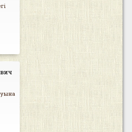
гі
ович
муына