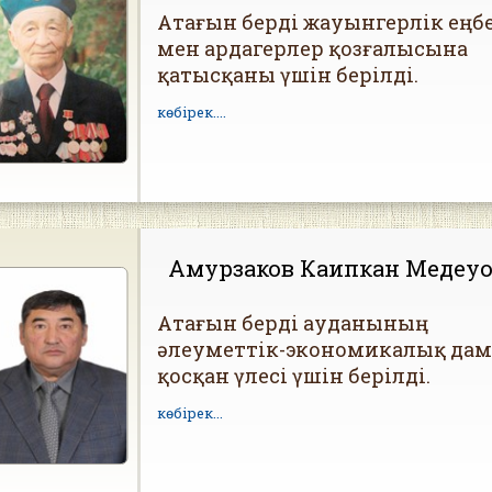
Атағын берді жауынгерлік еңбе
мен ардагерлер қозғалысына
қатысқаны үшін берілді.
көбірек...
.
Амурзаков Каипкан Медеу
Атағын берді ауданының
әлеуметтік-экономикалық да
қосқан үлесі үшін берілді.
көбірек...