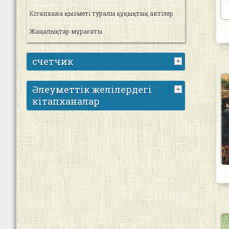
Кітапхана қызметі туралы құқықтық актілер
Жаңалықтар мұрағаты
счетчик
Әлеуметтік желілердегі
кітапханалар