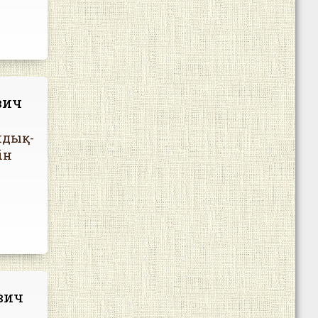
вич
мдық-
ін
вич