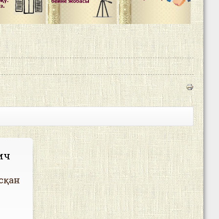
ич
сқан