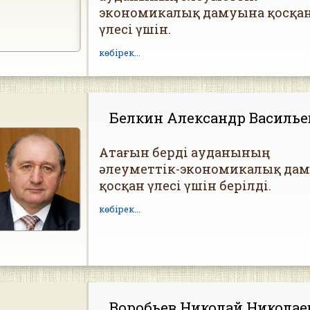
экономикалық дамуына қосқа
үлесі үшін.
көбірек...
Белкин Александр Василь
Атағын берді ауданының
әлеуметтік-экономикалық да
қосқан үлесі үшін берілді.
көбірек...
Воробьев Николай Николае