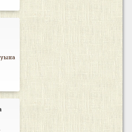
муына
а
у