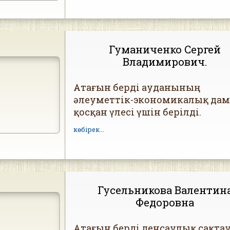
Гуманиченко Сергей
Владимирович.
Атағын берді ауданының
әлеуметтік-экономикалық да
қосқан үлесі үшін берілді.
көбірек...
Гусельникова Валентин
Федоровна
Атағын берді денсаулық сақта