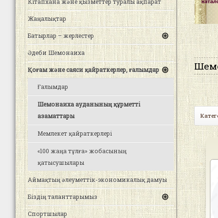
Кітапхана және қызметтер туралы ақпарат
Жаңалықтар
Батырлар – жерлестер
Әдеби Шемонаиха
Шемо
Қоғам және саяси қайраткерлер, ғалымдар
Ғалымдар
Шемонаиха ауданының құрметті
азаматтары
Катег
Мемлекет қайраткерлері
«100 жаңа тұлға» жобасының
қатысушылары
Аймақтың әлеуметтік-экономикалық дамуы
Біздің таланттарымыз
Спортшылар