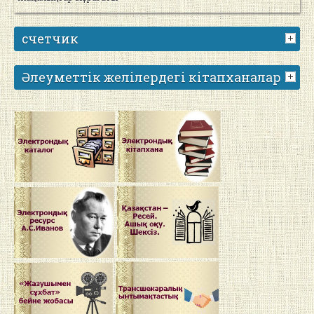
счетчик
Әлеуметтік желілердегі кітапханалар