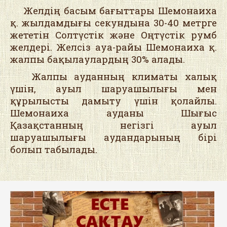
Желдің басым бағыттары Шемонаиха
қ. жылдамдығы секундына 30-40 метрге
жететін Солтүстік және Оңтүстік румб
желдері. Желсіз ауа-райы Шемонаиха қ.
жалпы бақылаулардың 30% алады.
Жалпы ауданның климаты халық
үшін, ауыл шаруашылығы мен
құрылысты дамыту үшін қолайлы.
Шемонаиха ауданы Шығыс
Қазақстанның негізгі ауыл
шаруашылығы аудандарының бірі
болып табылады.