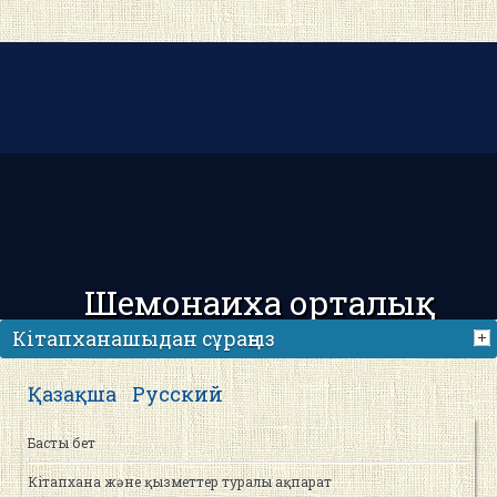
Шемонаиха орталық
аудандық кітапханасы
Кітапханашыдан сұраңыз
Қазақша
Русский
Басты бет
Кітапхана және қызметтер туралы ақпарат