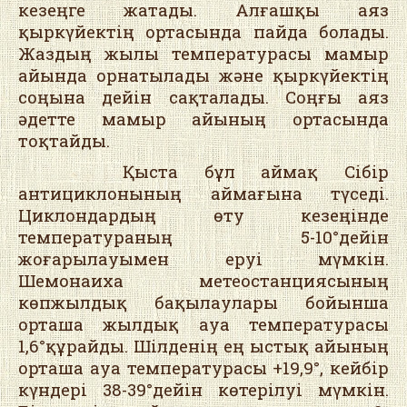
кезеңге жатады. Алғашқы аяз
қыркүйектің ортасында пайда болады.
Жаздың жылы температурасы мамыр
айында орнатылады және қыркүйектің
соңына дейін сақталады. Соңғы аяз
әдетте мамыр айының ортасында
тоқтайды.
Қыста бұл аймақ Сібір
антициклонының аймағына түседі.
Циклондардың өту кезеңінде
температураның 5-10°дейін
жоғарылауымен еруі мүмкін.
Шемонаиха метеостанциясының
көпжылдық бақылаулары бойынша
орташа жылдық ауа температурасы
1,6°құрайды. Шілденің ең ыстық айының
орташа ауа температурасы +19,9°, кейбір
күндері 38-39°дейін көтерілуі мүмкін.