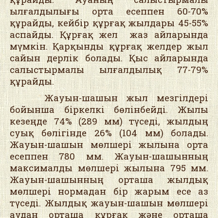
ылғалдылығы орта есеппен 60-70%
құрайды, кейбір құрғақ жылдары 45-55%
аспайды. Құрғақ жел жаз айларында
мүмкін. Қарқынды құрғақ желдер жыл
сайын дерлік болады. Қыс айларында
салыстырмалы ылғалдылық 77-79%
құрайды.
Жауын-шашын жыл мезгілдері
бойынша біркелкі бөлінбейді. Жылы
кезеңде 74% (289 мм) түседі, жылдың
суық бөлігінде 26% (104 мм) болады.
Жауын-шашын мөлшері жылына орта
есеппен 780 мм. Жауын-шашынның
максималды мөлшері жылына 795 мм.
Жауын-шашынның орташа жылдық
мөлшері нормадан бір жарым есе аз
түседі. Жылдық жауын-шашын мөлшері
аудан орташа құрғақ және орташа