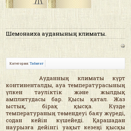
Шемонаиха ауданының климаты.
Категория:
Табиғат
Ауданның климаты күрт
континенталды, ауа температурасының
үлкен тәуліктік және жылдық
амплитудасы бар. Қысы қатал. Жаз
ыстық, бірақ қысқа. Күзде
температураның төмендеуі баяу жүреді,
содан кейін күшейеді. Қарашадан
наурызға дейінгі уақыт кезеңі қысқы