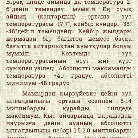
Бірақ шілде айында да температура 2-
6°дейін төмендеуі мүмкін. Ең суық
айдың (қаңтардың) орташа ауа
температурасы -17,7°, кейбір күндері -38°
-48°дейін төмендейді. Кейбір жылдары
нормадан бір бағытта немесе басқа
бағытта айтарлықтай ауытқулар болуы
мүмкін. Көктемде ауа
температурасының өсуі жиі күрт
суықпен үзіледі. Абсолютті максималды
температура +40 градус, абсолютті
минимум -48 градус.
Мамырдан қыркүйекке дейін ауа
ылғалдылығы орташа есеппен 8-14
миллибарды құрайды, шілдеде
максимум. Қыс айларында, қарашадан
наурызға дейін ауаның абсолютті
ылғалдылығы небәрі 1,5-3,0 миллибарды
құрайды. Ауаның салыстырмалы