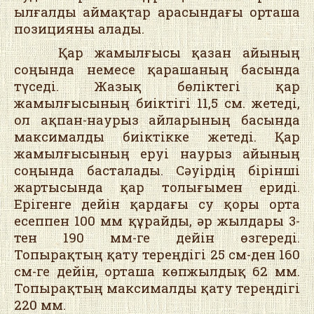
ылғалды аймақтар арасындағы орташа
позицияны алады.
Қар жамылғысы қазан айының
соңында немесе қарашаның басында
түседі. Жазық бөліктегі қар
жамылғысының биіктігі 11,5 см. жетеді,
ол ақпан-наурыз айларының басында
максималды биіктікке жетеді. Қар
жамылғысының еруі наурыз айының
соңында басталады. Сәуірдің бірінші
жартысында қар толығымен ериді.
Ерігенге дейін қардағы су қоры орта
есеппен 100 мм құрайды, әр жылдары 3-
тен 190 мм-ге дейін өзгереді.
Топырақтың қату тереңдігі 25 см-ден 160
см-ге дейін, орташа көпжылдық 62 мм.
Топырақтың максималды қату тереңдігі
220 мм.