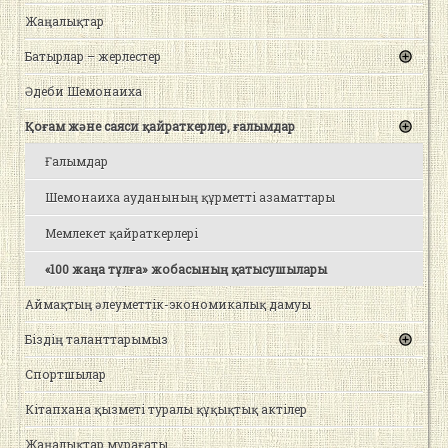
Жаңалықтар
Батырлар – жерлестер
Әдеби Шемонаиха
Қоғам және саяси қайраткерлер, ғалымдар
Ғалымдар
Шемонаиха ауданының құрметті азаматтары
Мемлекет қайраткерлері
«100 жаңа тұлға» жобасының қатысушылары
Аймақтың әлеуметтік-экономикалық дамуы
Біздің таланттарымыз
Спортшылар
Кітапхана қызметі туралы құқықтық актілер
Жаңалықтар мұрағаты