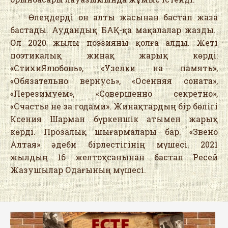
Өлеңдерді он алты жасынан бастап жаза
бастады. Аудандық БАҚ-қа мақалалар жазды.
Ол 2020 жылы поэзияны қолға алды. Жеті
поэтикалық жинақ жарық көрді:
«СтихиЯлюбовь», «Узелки на память»,
«Обязательно вернусь», «Осенняя соната»,
«Перезимуем», «Совершенно секретно»,
«Счастье не за годами». Жинақтардың бір бөлігі
Ксения Шарман бүркеншік атымен жарық
көрді. Прозалық шығармалары бар. «Звено
Алтая» әдеби бірлестігінің мүшесі. 2021
жылдың 16 желтоқсанынан бастап Ресей
Жазушылар Одағының мүшесі.