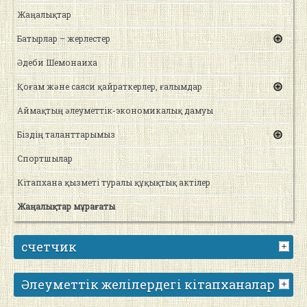
Жаңалықтар
Батырлар – жерлестер
Әдеби Шемонаиха
Қоғам және саяси қайраткерлер, ғалымдар
Аймақтың әлеуметтік-экономикалық дамуы
Біздің таланттарымыз
Спортшылар
Кітапхана қызметі туралы құқықтық актілер
Жаңалықтар мұрағаты
счетчик
Әлеуметтік желілердегі кітапханалар