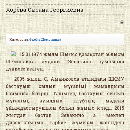
Хорёва Оксана Георгиевна
Категория:
Әдеби Шемонаиха
15.01.1974 жылы Шығыс Қазақстан облысы
Шемонаиха ауданы Зевакино ауылында
дүниеге келген.
2005 жылы С. Аманжолов атындағы ШҚМУ
бастауыш сынып мұғалімі мамандығы
бойынша бітірді. Тәлімгер, бастауыш сынып
мұғалімі, ауылдық клубтың мәдени
ұйымдастырушысы болып жұмыс істеді. 2015
жылдан бастап Зевакино а. мектеп
директорының тәрбие жұмысы жөніндегі
орынбасары лауазымында жұмыс істейді.