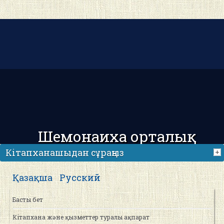
Шемонаиха орталық
аудандық кітапханасы
Кітапханашыдан сұраңыз
Қазақша
Русский
Басты бет
Кітапхана және қызметтер туралы ақпарат