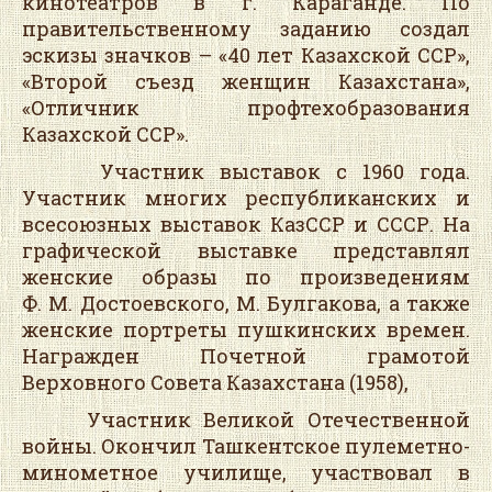
кинотеатров в г. Караганде. По
правительственному заданию создал
эскизы значков – «40 лет Казахской ССР»,
«Второй съезд женщин Казахстана»,
«Отличник профтехобразования
Казахской ССР».
Участник выставок с 1960 года.
Участник многих республиканских и
всесоюзных выставок КазССР и СССР. На
графической выставке представлял
женские образы по произведениям
Ф. М. Достоевского, М. Булгакова, а также
женские портреты пушкинских времен.
Награжден Почетной грамотой
Верховного Совета Казахстана (1958),
Участник Великой Отечественной
войны. Окончил Ташкентское пулеметно-
минометное училище, участвовал в