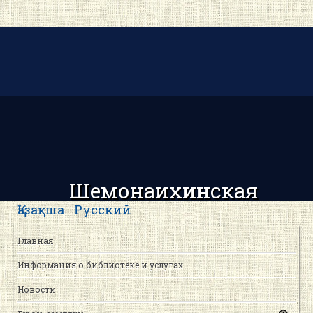
Шемонаихинская
центральная районная
Қазақша
Русский
библиотека
Главная
Информация о библиотеке и услугах
Новости