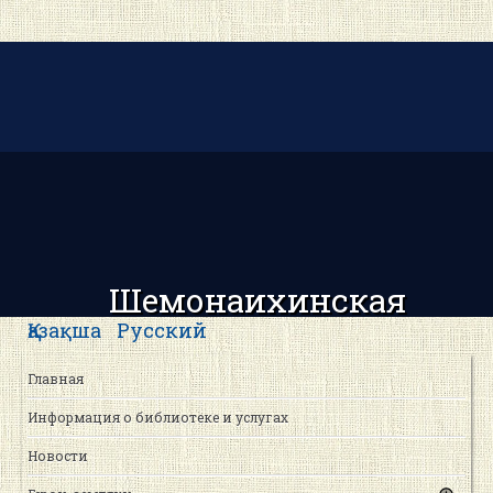
Шемонаихинская
центральная районная
Қазақша
Русский
библиотека
Главная
Информация о библиотеке и услугах
Новости