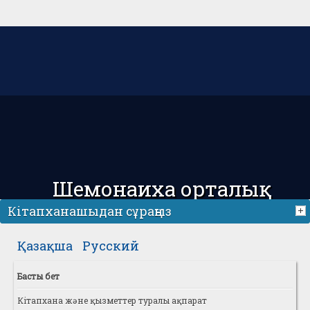
Шемонаиха орталық
аудандық кітапханасы
Кітапханашыдан сұраңыз
Қазақша
Русский
Басты бет
Кітапхана және қызметтер туралы ақпарат