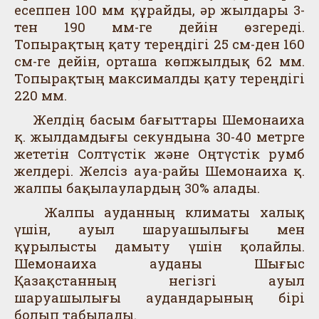
есеппен 100 мм құрайды, әр жылдары 3-
тен 190 мм-ге дейін өзгереді.
Топырақтың қату тереңдігі 25 см-ден 160
см-ге дейін, орташа көпжылдық 62 мм.
Топырақтың максималды қату тереңдігі
220 мм.
Желдің басым бағыттары Шемонаиха
қ. жылдамдығы секундына 30-40 метрге
жететін Солтүстік және Оңтүстік румб
желдері. Желсіз ауа-райы Шемонаиха қ.
жалпы бақылаулардың 30% алады.
Жалпы ауданның климаты халық
үшін, ауыл шаруашылығы мен
құрылысты дамыту үшін қолайлы.
Шемонаиха ауданы Шығыс
Қазақстанның негізгі ауыл
шаруашылығы аудандарының бірі
болып табылады.