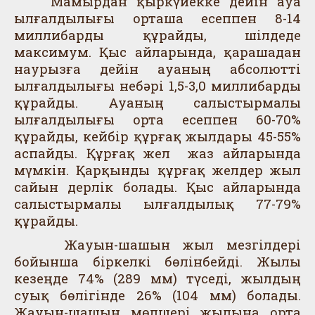
Мамырдан қыркүйекке дейін ауа
ылғалдылығы орташа есеппен 8-14
миллибарды құрайды, шілдеде
максимум. Қыс айларында, қарашадан
наурызға дейін ауаның абсолютті
ылғалдылығы небәрі 1,5-3,0 миллибарды
құрайды. Ауаның салыстырмалы
ылғалдылығы орта есеппен 60-70%
құрайды, кейбір құрғақ жылдары 45-55%
аспайды. Құрғақ жел жаз айларында
мүмкін. Қарқынды құрғақ желдер жыл
сайын дерлік болады. Қыс айларында
салыстырмалы ылғалдылық 77-79%
құрайды.
Жауын-шашын жыл мезгілдері
бойынша біркелкі бөлінбейді. Жылы
кезеңде 74% (289 мм) түседі, жылдың
суық бөлігінде 26% (104 мм) болады.
Жауын-шашын мөлшері жылына орта