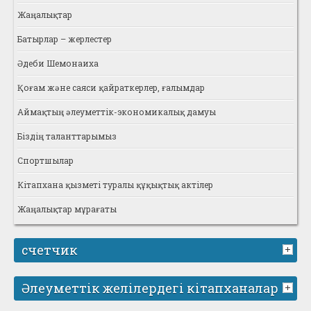
Жаңалықтар
Батырлар – жерлестер
Әдеби Шемонаиха
Қоғам және саяси қайраткерлер, ғалымдар
Аймақтың әлеуметтік-экономикалық дамуы
Біздің таланттарымыз
Спортшылар
Кітапхана қызметі туралы құқықтық актілер
Жаңалықтар мұрағаты
счетчик
Әлеуметтік желілердегі кітапханалар