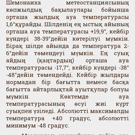
Шемонаиха метеостанциясының
көпжылдық бақылаулары бойынша
орташа жылдық ауа температурасы
1,6°құрайды. Шілденің ең ыстық айының
орташа ауа температурасы +19,9°, кейбір
күндері 38-39°дейін көтерілуі мүмкін.
Бірақ шілде айында да температура 2-
6°дейін төмендеуі мүмкін. Ең суық
айдың (қаңтардың) орташа ауа
температурасы -17,7°, кейбір күндері -38°
-48°дейін төмендейді. Кейбір жылдары
нормадан бір бағытта немесе басқа
бағытта айтарлықтай ауытқулар болуы
мүмкін. Көктемде ауа
температурасының өсуі жиі күрт
суықпен үзіледі. Абсолютті максималды
температура +40 градус, абсолютті
минимум -48 градус.