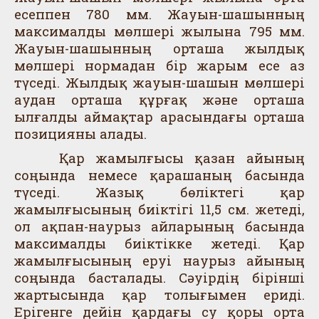
есеппен 780 мм. Жауын-шашынның
максималды мөлшері жылына 795 мм.
Жауын-шашынның орташа жылдық
мөлшері нормадан бір жарым есе аз
түседі. Жылдық жауын-шашын мөлшері
аудан орташа құрғақ және орташа
ылғалды аймақтар арасындағы орташа
позицияны алады.
Қар жамылғысы қазан айының
соңында немесе қарашаның басында
түседі. Жазық бөліктегі қар
жамылғысының биіктігі 11,5 см. жетеді,
ол ақпан-наурыз айларының басында
максималды биіктікке жетеді. Қар
жамылғысының еруі наурыз айының
соңында басталады. Сәуірдің бірінші
жартысында қар толығымен ериді.
Ерігенге дейін қардағы су қоры орта