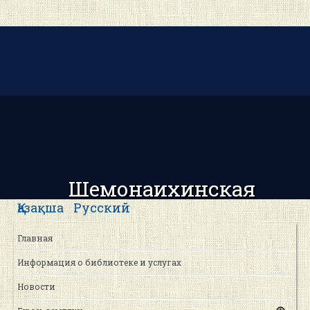
Шемонаихинская
центральная районная
Қазақша
Русский
библиотека
Главная
Информация о библиотеке и услугах
Новости