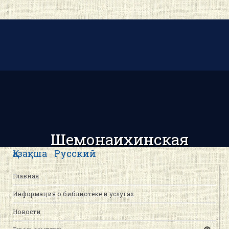
Шемонаихинская
центральная районная
Қазақша
Русский
библиотека
Главная
Информация о библиотеке и услугах
Новости