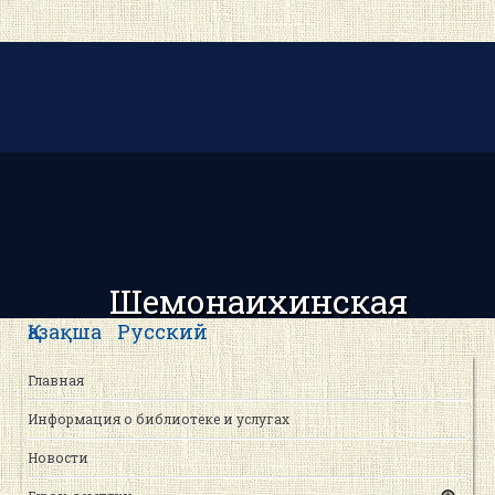
Шемонаихинская
центральная районная
Қазақша
Русский
библиотека
Главная
Информация о библиотеке и услугах
Новости