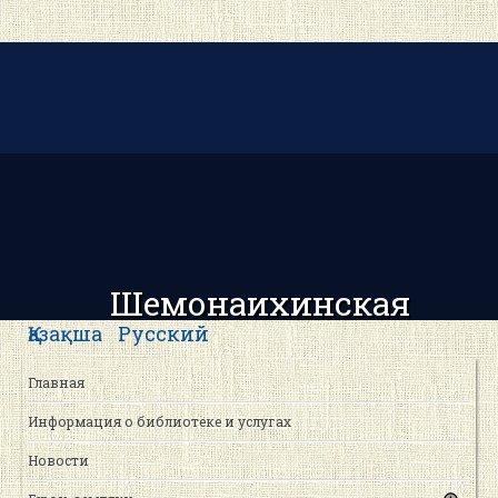
Шемонаихинская
центральная районная
Қазақша
Русский
библиотека
Главная
Информация о библиотеке и услугах
Новости