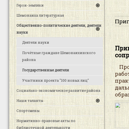
Герои-земляки
Шемонаиха литературная
Приг
Общественно-политические деятели, деятели
науки
Деятели науки
Приг
Почётные граждане Шемонаихинского
соп
района
Прое
Государственные деятели
раб
прак
Участники проекта "100 новых лиц"
даль
Социально-экономическое развитие района
обра
Наши таланты
Спортсмены
Нормативно-правовые акты по
библиотечной деятельности