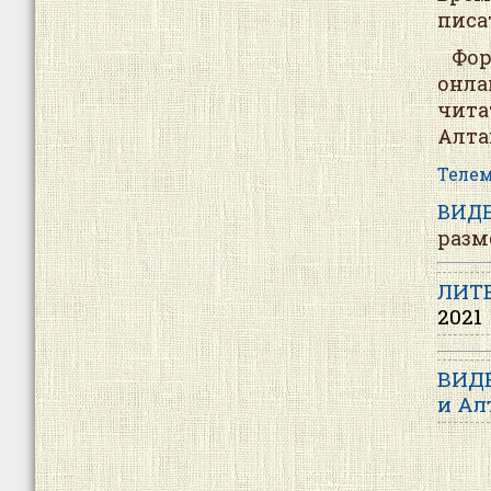
писа
Форм
онла
чита
Алта
Телем
ВИДЕ
разм
ЛИТ
2021
ВИДЕ
и Ал