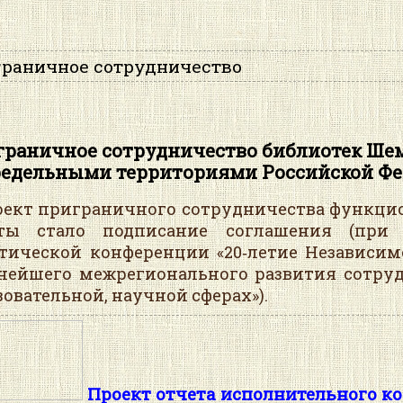
раничное сотрудничество
раничное сотрудничество библиотек Шем
редельными территориями Российской Фе
кт приграничного сотрудничества функциони
оты стало подписание соглашения (при 
тической конференции «20‑летие Независим
нейшего межрегионального развития сотруд
зовательной, научной сферах»).
Проект отчета исполнительного к