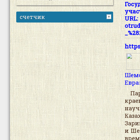
Госу
учас
счетчик
URL:
otru
_%28
http
Шемо
Евраз
Парт
крае
нау
Каза
Зари
и Ше
врем