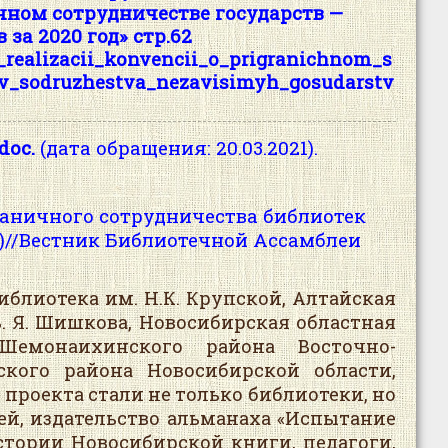
чном сотрудничестве государств —
за 2020 год» стр.62
o_realizacii_konvencii_o_prigranichnom_s
v_sodruzhestva_nezavisimyh_gosudarstv
.doc
.
(дата обращения: 20.03.2021).
раничного сотрудничества библиотек
)//Вестник Библиотечной Ассамблеи
блиотека им. Н.К. Крупской, Алтайская
. Я. Шишкова, Новосибирская областная
Шемонаихинского района Восточно-
кого района Новосибирской области,
проекта стали не только библиотеки, но
й, издательство альманаха «Испытание
стории Новосибирской книги, педагоги,