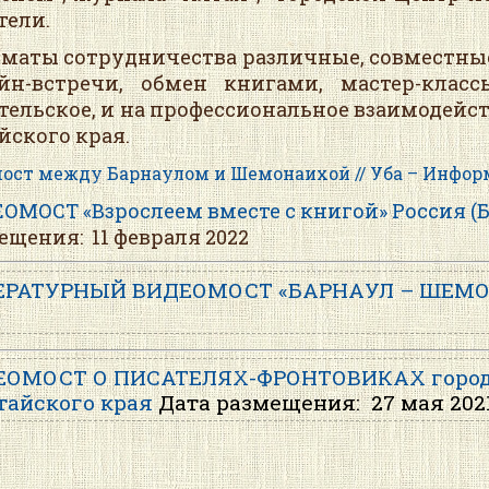
тели.
аты сотрудничества различные, совместные 
йн-встречи, обмен книгами, мастер-клас
тельское, и на профессиональное взаимодейс
йского края.
ост между Барнаулом и Шемонаихой // Уба – Информ. - 2
ОМОСТ «Взрослеем вместе с книгой» Россия (Б
ещения:
11 февраля 2022
ЕРАТУРНЫЙ ВИДЕОМОСТ «БАРНАУЛ – ШЕМ
ОМОСТ О ПИСАТЕЛЯХ-ФРОНТОВИКАХ города 
тайского края
Дата размещения:
27 мая 202