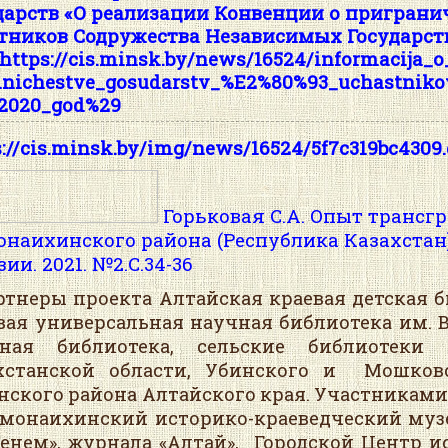
дарств «О реализации Конвенции о приграни
тников Содружества Независимых Государств 
https://cis.minsk.by/news/16524/informacija_
dnichestve_gosudarstv_%E2%80%93_uchastniko
2020_god%29
s://cis.minsk.by/img/news/16524/5f7c319bc4309
Горьковая С.А. Опыт трансг
наихинского района (Республика Казахстан
ии. 2021. №2.С.34-36
неры проекта Алтайская краевая детская би
вая универсальная научная библиотека им. В
чная библиотека, сельские библиотеки 
хстанской области, Убинского и Мошковс
нского района Алтайского края. Участниками 
монаихинский историко-краеведческий музе
енем», журнала «Алтай», Городской Центр и