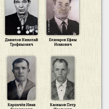
Данилов Николай
Елизаров Ефим
Трофимович
Исакович
Карпачёв Иван
Касимов Петр