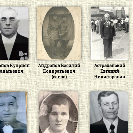
онов Куприян
Андронов Василий
Астраханский
анасьевич
Кондратьевич
Евгений
(слева)
Никифорович