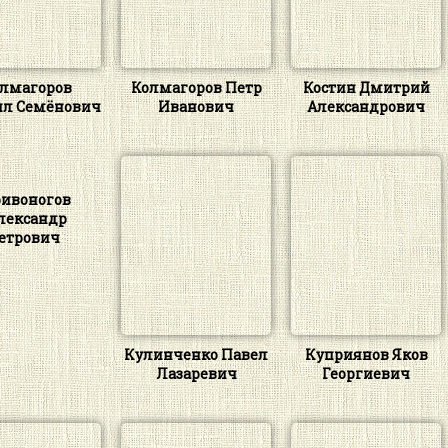
лмагоров
Колмагоров Петр
Костин Дмитрий
л Семёнович
Иванович
Александрович
ивоногов
лександр
етрович
Кулинченко Павел
Куприянов Яков
Лазаревич
Георгиевич