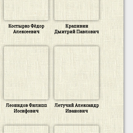
Костырко Фёдор
Крапивин
Алексеевич
Дмитрий Павлович
Леонидов Филипп
Летучий Александр
Иосифович
Иванович