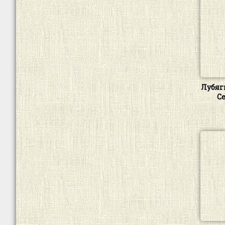
Лубяг
С