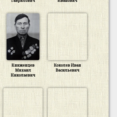
Гаврилович
Иванович
Книженцев
Коколев Иван
Михаил
Васильевич
Николаевич