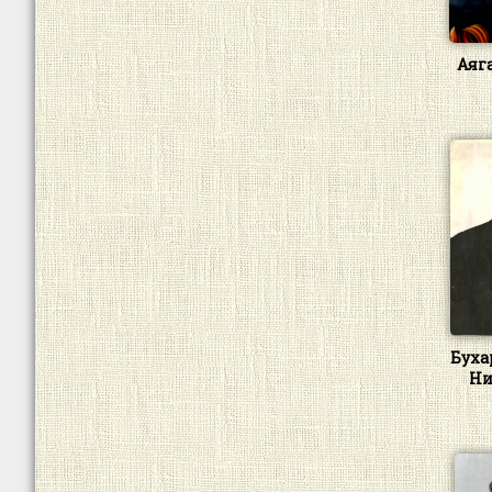
Аяг
Буха
Ни