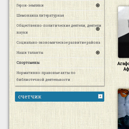
Герои-земляки
Шемонаиха литературная
Общественно-политические деятели, деятели
науки
Социально-экономическое развитие района
Наши таланты
Спортсмены
Агаф
Аф
Нормативно-правовые акты по
библиотечной деятельности
счетчик