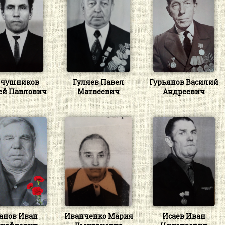
ечушников
Гуляев Павел
Гурьянов Василий
ей Павлович
Матвеевич
Андреевич
анов Иван
Иванченко Мария
Исаев Иван