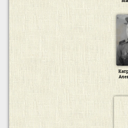
Ми
Кат
Але