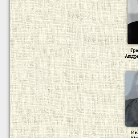
Гр
Андр
Ив