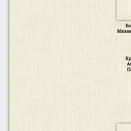
Ко
Михаи
Кр
А
П