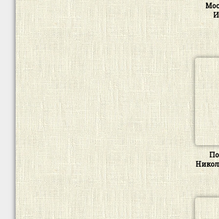
Мос
И
По
Никол