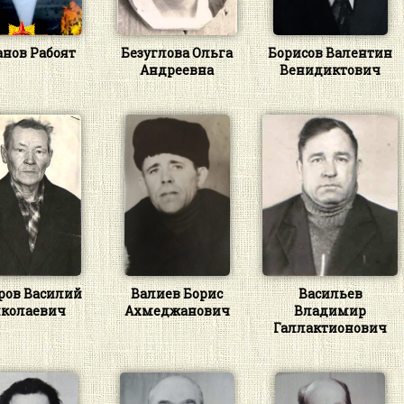
анов Рабоят
Безуглова Ольга
Борисов Валентин
Андреевна
Венидиктович
ров Василий
Валиев Борис
Васильев
колаевич
Ахмеджанович
Владимир
Галлактионович