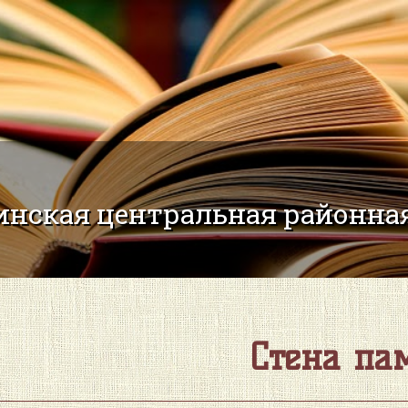
нская центральная районная
Стена па