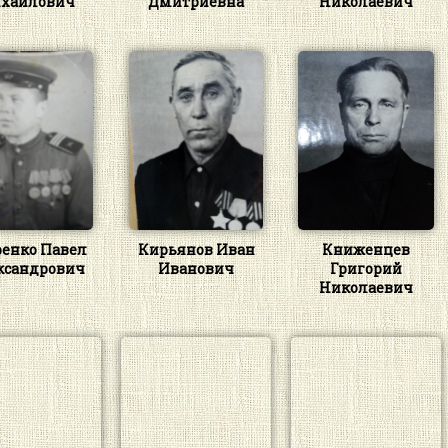
хайлович
Дмитриевна
Николаевич
ренко Павел
Кирьянов Иван
Книженцев
ксандрович
Иванович
Григорий
Николаевич