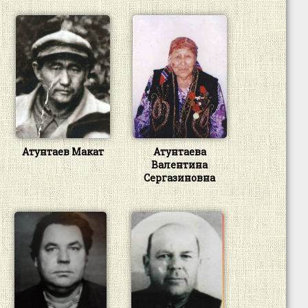
Атунтаев Макат
Атунтаева
Валентина
Сергазиновна