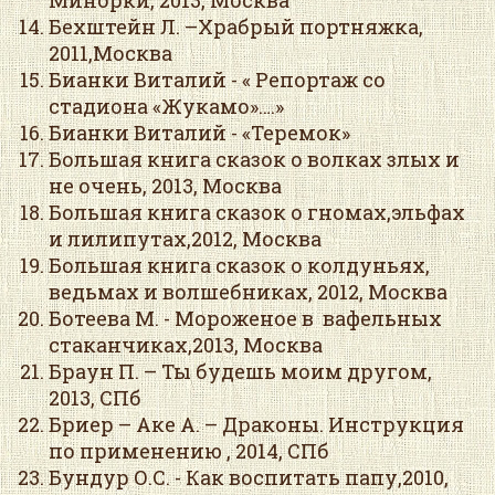
Минорки, 2013, Москва
Бехштейн Л. –Храбрый портняжка,
2011,Москва
Бианки Виталий - « Репортаж со
стадиона «Жукамо»….»
Бианки Виталий - «Теремок»
Большая книга сказок о волках злых и
не очень, 2013, Москва
Большая книга сказок о гномах,эльфах
и лилипутах,2012, Москва
Большая книга сказок о колдуньях,
ведьмах и волшебниках, 2012, Москва
Ботеева М. - Мороженое в вафельных
стаканчиках,2013, Москва
Браун П. – Ты будешь моим другом,
2013, СПб
Бриер – Аке А. – Драконы. Инструкция
по применению , 2014, СПб
Бундур О.С. - Как воспитать папу,2010,