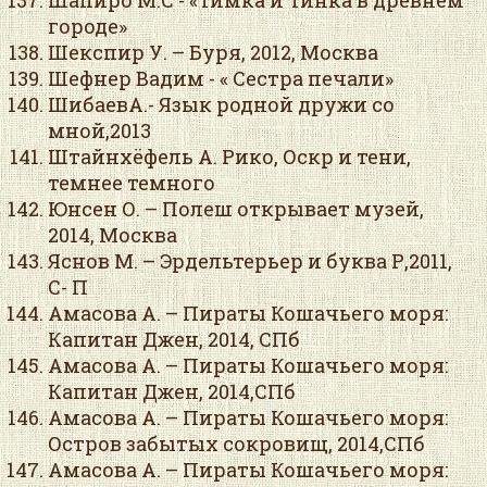
Шапиро М.С - «Тимка и Тинка в древнем
городе»
Шекспир У. – Буря, 2012, Москва
Шефнер Вадим - « Сестра печали»
ШибаевА.- Язык родной дружи со
мной,2013
Штайнхёфель А. Рико, Оскр и тени,
темнее темного
Юнсен О. – Полеш открывает музей,
2014, Москва
Яснов М. – Эрдельтерьер и буква Р,2011,
С- П
Амасова А. – Пираты Кошачьего моря:
Капитан Джен, 2014, СПб
Амасова А. – Пираты Кошачьего моря:
Капитан Джен, 2014,СПб
Амасова А. – Пираты Кошачьего моря:
Остров забытых сокровищ, 2014,СПб
Амасова А. – Пираты Кошачьего моря: