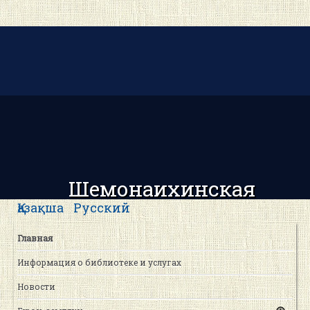
Шемонаихинская
центральная районная
Қазақша
Русский
библиотека
Главная
Информация о библиотеке и услугах
Новости