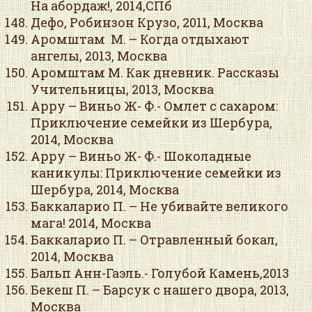
На абордаж!, 2014,СПб
Дефо, Робинзон Крузо, 2011, Москва
Аромштам М. – Когда отдыхают
ангелы, 2013, Москва
Аромштам М. Как дневник. Рассказы
Учительницы, 2013, Москва
Арру – Виньо Ж- Ф.- Омлет с сахаром:
Приключение семейки из Шербура,
2014, Москва
Арру – Виньо Ж- Ф.- Шоколадные
каникулы: Приключение семейки из
Шербура, 2014, Москва
Баккаларио П. – Не убивайте великого
мага! 2014, Москва
Баккаларио П. – Отравленный бокал,
2014, Москва
Бальп Анн-Гаэль.- Голубой Камень,2013
Бекеш П. – Барсук с нашего двора, 2013,
Москва