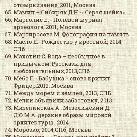
отфыркивание, 2011, Москва
Мамин – Сибиряк Д.Н -« Серая шейка»
Марголис Е. - Полевой журнал
археолога, 2011, Москва
Мартиросова М. Фотография на память
Масло Е.- Рождество у крестной, 2014,
СПб
Махотин С. Вода – необычное в
привычном: Рассказы для
любознательных,2013,СПб
Мебс Г. - Бабушка !- снова кричит
Фридер,2012, Москва
Между морем и землей, 2013, СПБ
Мелки объявили забастовку, 2013
Мизелинская А., Мезелинский Д. –
Д.О.М.А. дерзкие образы мировой
архитектуры , 2014
Морозко, 2014,СПб, Москва