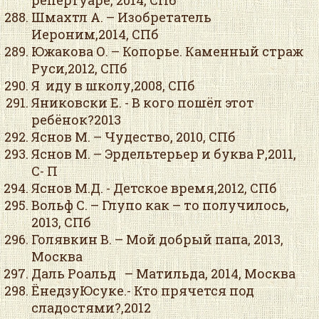
репертуаре, 2014, СПб
Шмахтл А. – Изобретатель
Иероним,2014, СПб
Южакова О. – Копорье. Каменный страж
Руси,2012, СПб
Я иду в школу,2008, СПб
Яниковски Е. - В кого пошёл этот
ребёнок?2013
Яснов М. – Чудество, 2010, СПб
Яснов М. – Эрдельтерьер и буква Р,2011,
С- П
Яснов М.Д. - Детское время,2012, СПб
Вольф С. – Глупо как – то получилось,
2013, СПб
Голявкин В. – Мой добрый папа, 2013,
Москва
Даль Роальд – Матильда, 2014, Москва
ЁнедзуЮсуке.- Кто прячется под
сладостями?,2012