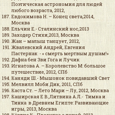
Поэтическая астрономия для людей
любого возраста, 2012,
Евдокимова Н. – Конец света,2014,
Москва
Ельчин Е.- Сталинский нос,2013
Заходер Стихи,2013, Москва
Жан – малыш танцует, 2012,
Жвалевский Андрей, Евгения
Пастернак - « смерть мертвым душам!»
Дафна бен Зви Гога и Лучик
Игнатова А. – Королевство М: большое
путешествие, 2012, СПб
Каняди Ш.- Мышонок повидавший Свет
Мелвилл Моби Дик, 2011, СПб
Каста Ст. – Лето Мари – Лу, 2012, Москва
Каширская Е В.,Литвина А.Л.- Тимка и
Тинка в Древнем Египте: Развивающие
игры, 2013, Москва