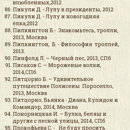
влюбленных,2012
Пикули Д. - Лулу в президенты, 2012
Пикули Д. - Лулу и новогодняя
ёлка,2012
Пилкингтон Б.- Знакомьтесь, тролли,
2013, Москва
Пилкингтон, Б. - Философия троллей,
2013.
Пинфолд Л. – Черный пес, 2013, СПб
Писахов С. – Мороженые волки,
2014,СПб
Питцорно Б. – Удивительное
путешествие Полисены Пороселло,
2013, Москва
Питцорно, Бьянка - Диана, Купидон и
Командор, 2014, Москва
Понорницкая И. – Булка, беляш и
другие с лесной улицы, 2014, СПб
Прокофьева С. - Не буду просить