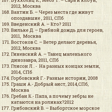
Буххольц К., Мебз Г. – Сара и клоун,
2012, Москва
Вахтин Б. – Через места где живут
опоздавшие , 2011, СПб
Введенский А. – Кто? 2011
Вильке Д. – Грибной дождь для героев,
2011, Москва
Востоков С. – Ветер делают деревья,
2012, Москва
Гиневский А. – Танец маленького
динозавра, 2011, СПб
Глисон Л . - На разных концах земли,
2014, СПб
Горбовский Г.- Разные истории, 2008
Граши А.- Добрый аист, 2014,СПб,
Москва
Гребан К.- Папа, а почему зебры не
катаются на роликах?2012
Грибовский В. – Выборгское морское