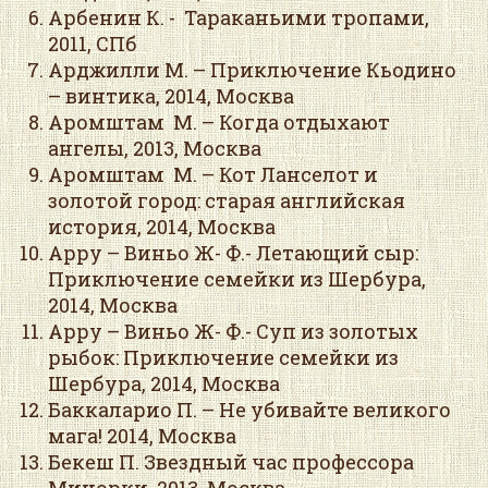
Арбенин К. - Тараканьими тропами,
2011, СПб
Арджилли М. – Приключение Кьодино
– винтика, 2014, Москва
Аромштам М. – Когда отдыхают
ангелы, 2013, Москва
Аромштам М. – Кот Ланселот и
золотой город: старая английская
история, 2014, Москва
Арру – Виньо Ж- Ф.- Летающий сыр:
Приключение семейки из Шербура,
2014, Москва
Арру – Виньо Ж- Ф.- Суп из золотых
рыбок: Приключение семейки из
Шербура, 2014, Москва
Баккаларио П. – Не убивайте великого
мага! 2014, Москва
Бекеш П. Звездный час профессора