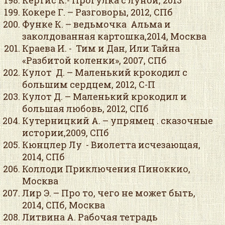
Кёртис К.- Прогулка с луной, 2013
Кокере Г. – Разговоры, 2012, СПб
Функе К. – ведьмочка Альма и
заколдованная картошка,2014, Москва
Краева И. - Тим и Дан, Или Тайна
«Разбитой коленки», 2007, СПб
Кулот Д. – Маленький крокодил с
большим сердцем, 2012, С-П
Кулот Д. – Маленький крокодил и
большая любовь, 2012, СПб
Кутерницкий А. – упрямец . сказочные
истории,2009, СПб
Кюнцлер Лу - Виолетта исчезающая,
2014, СПб
Коллоди Приключения Пиноккио,
Москва
Лир Э. – Про то, чего не может быть,
2014, СПб, Москва
Литвина А. Рабочая тетрадь