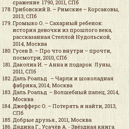
сражение 1790, 2011, СПб
Грибовский В. – Римские – Корсаковы,
2013, СПб
Громыко О. – Сахарный ребенок:
история девочки из прошлого века,
рассказанная Стеллой Нудольской,
2014, Москва
Гусев В. – Про что внутри – прочти,
посмотри, 2010, СПб
Даколиа И. – Анна и подарок Луны,
2011, СПб
Даль Роальд – Чарли и шоколадная
фабрика, 2014, Москва
Даль Роальд – Волшебный палец, 2014,
Москва
Джефферс О. – Потерять и найти, 2013,
СПб
Добрые друзья., 2011, Москва
Дядина Г., Усачёв А. - Звёздная книга.