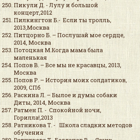
Пикули Д. - Лулу и большой
концерт,2012
Пилкингтон Б.- Если ты тролль,
2013,Москва
Питцорно Б. – Послушай мое сердце,
2014, Москва
Потоцкая М.Когда мама была
маленькая
Попов В. – Все мы не красавцы, 2013,
Москва
Попов Р. – История моих солдатиков,
2009, СПб
Раскина Л. – Былое и думы собаки
Диты, 2014, Москва
Ратмен П. - Спокойной ночи,
Горилла!,2013
Ратникова Т. - Школа сладких методов
обучения