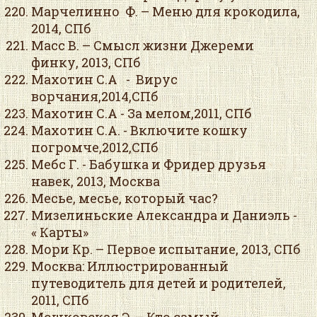
Марчелинно Ф. – Меню для крокодила,
2014, СПб
Масс В. – Смысл жизни Джереми
финку, 2013, СПб
Махотин С.А - Вирус
ворчания,2014,СПб
Махотин С.А - За мелом,2011, СПб
Махотин С.А. - Включите кошку
погромче,2012,СПб
Мебс Г. - Бабушка и Фридер друзья
навек, 2013, Москва
Месье, месье, который час?
Мизелиньские Александра и Даниэль -
« Карты»
Мори Кр. – Первое испытание, 2013, СПб
Москва: Иллюстрированный
путеводитель для детей и родителей,
2011, СПб