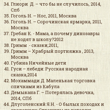
Глиори Д. – что бы не случилось, 2014,
Спб
Гоголь Н. – Нос, 2011, Москва
Гоголь Н. – Сорочинская ярмарка, 2011,
Москва
Гребан К. - Мама, а почему динозавры
не ходят в школу?2012
Гримм - сказки,2011,
Гримм – Храбрый портняжка , 2013,
Москва
Губина Ничейные дети
Гуси – лебеди: Русская народная
сказка,2014
Мохаммади Д. Маленькая торговка
спичками из Кабула
Демыкана Г. – Потерялась девочка,
2014, СПб
Длуголенский Я.Н. - О былых походах и