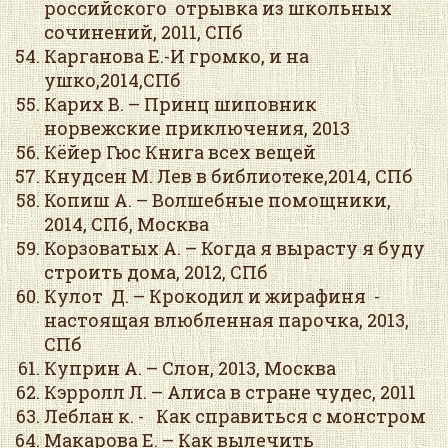
российского отрывка из школьных
сочинений, 2011, СПб
Карганова Е.-И громко, и на
ушко,2014,СПб
Карих В. – Принц шиповник
норвежские приключения, 2013
Кёйер Гюс Книга всех вещей
Кнудсен М. Лев в библиотеке,2014, СПб
Копиш А. – Волшебные помощники,
2014, СПб, Москва
Корзоватых А. – Когда я вырасту я буду
строить дома, 2012, СПб
Кулот Д. – Крокодил и жирафиня -
настоящая влюбленная парочка, 2013,
СПб
Куприн А. – Слон, 2013, Москва
Кэрролл Л. – Алиса в стране чудес, 2011
Леблан к. - Как справиться с монстром
Макарова Е. – Как вылечить