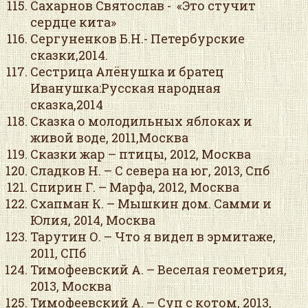
Сахарнов Святослав - «Это стучит
сердце кита»
Сергуненков Б.Н.- Петербурские
сказки,2014.
Сестрица Алёнушка и братец
Иванушка:Русская народная
сказка,2014
Сказка о молодильных яблоках и
живой воде, 2011,Москва
Сказки жар – птицы, 2012, Москва
Сладков Н. – С севера на юг, 2013, Спб
Спирин Г. – Марфа, 2012, Москва
Схапман К. – Мышкин дом. Самми и
Юлия, 2014, Москва
Тарутин О. – Что я видел в эрмитаже,
2011, СПб
Тимофеевский А. – Веселая геометрия,
2013, Москва
Тимофеевский А. – Суп с котом, 2013,