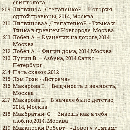
египтолога
ЛитвинаА., СтепаненкоЕ. - История
одной гравюры, 2014, Москва
ЛитвиноваА.,СтепаненкоЕ. - Тимка и
Тинка в древнем Новгороде, Москва
Лобел А. – Кузнечик на дороге,2014,
Москва
Лобел А. – Филин дома, 2014,Москва
Лунин В. – Азбука, 2014,Санкт –
Петербург
Пять сказок,2012
Лэм Рози - «Встреча»
Макарова Е. – Вещчность и вечность,
Москва
Макарова Е. –В начале было детство,
2014, Москва
Макбратни С. – Знаешь как я тебя
люблю,2014, Москва
Макклоски Роберт - «Дорогу утятам»