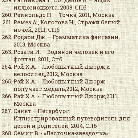
Ратникова Т., Богданов В. – Ящик
иллюзиониста, 2008, СПб
Рейнольдс П. – Точка, 2011, Москва
Ремез А., Колотова Н., Стражи белый
ночей, 2011, СПб
Родари Дж. – Грамматика фантазии,
2013, Москва
Розати И. – Водяной человек и его
фонтан, 2011, Спб
Рэй Х.А. - Любопытный Джорж и
велосипед,2012, Москва
Рэй Х.А. - Любопытный Джорж
получает медаль,2012, Москва
Рэй Х.А. - Любопытный Джорж,2011,
Москва
Санкт – Петербург:
Иллюстрированный путеводитель для
детей и родителей, 2014, СПб
Семин.В. - «Ласточка-звездочка»