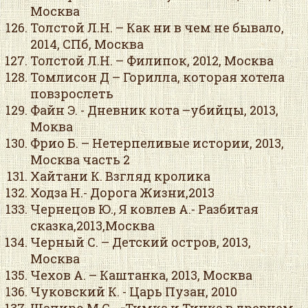
Москва
Толстой Л.Н. – Как ни в чем не бывало,
2014, СПб, Москва
Толстой Л.Н. – Филипок, 2012, Москва
Томлисон Д – Горилла, которая хотела
повзрослеть
Файн Э. - Дневник кота –убийцы, 2013,
Моква
Фрио Б. – Нетерпеливые истории, 2013,
Москва часть 2
Хайтани К. Взгляд кролика
Ходза Н.- Дорога Жизни,2013
Чернецов Ю., Я ковлев А.- Разбитая
сказка,2013,Москва
Черный С. – Детский остров, 2013,
Москва
Чехов А. – Каштанка, 2013, Москва
Чуковский К. - Царь Пузан, 2010