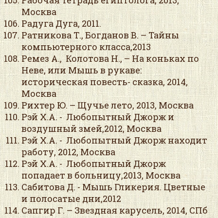
Рабочая тетрадь египтолога, 2013,
Москва
Радуга Дуга, 2011.
Ратникова Т., Богданов В. – Тайны
компьютерного класса,2013
Ремез А., Колотова Н., – На коньках по
Неве, или Мышь в рукаве:
историческая повесть- сказка, 2014,
Москва
Рихтер Ю. – Щучье лето, 2013, Москва
Рэй Х.А. - Любопытный Джорж и
воздушный змей,2012, Москва
Рэй Х.А. - Любопытный Джорж находит
работу, 2012, Москва
Рэй Х.А. - Любопытный Джорж
попадает в больницу,2013, Москва
Сабитова Д. - Мышь Гликерия. Цветные
и полосатые дни,2012
Сапгир Г. – Звездная карусель, 2014, СПб