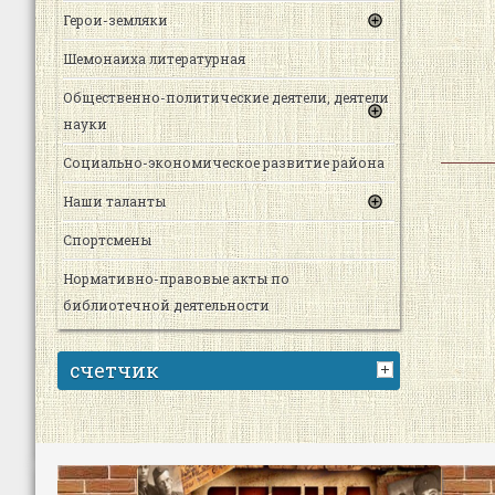
Герои-земляки
Шемонаиха литературная
Общественно-политические деятели, деятели
науки
Социально-экономическое развитие района
Наши таланты
Спортсмены
Нормативно-правовые акты по
библиотечной деятельности
счетчик