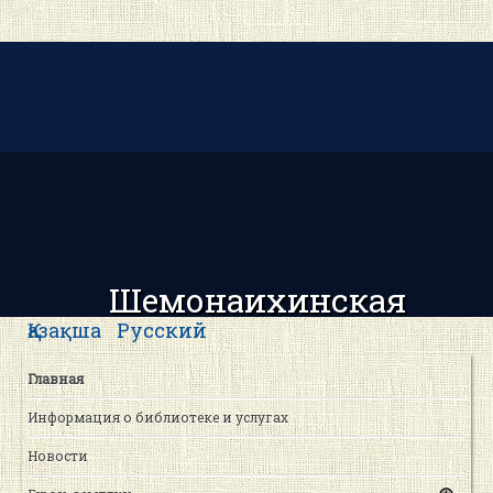
Шемонаихинская
центральная районная
Қазақша
Русский
библиотека
Главная
Информация о библиотеке и услугах
Новости