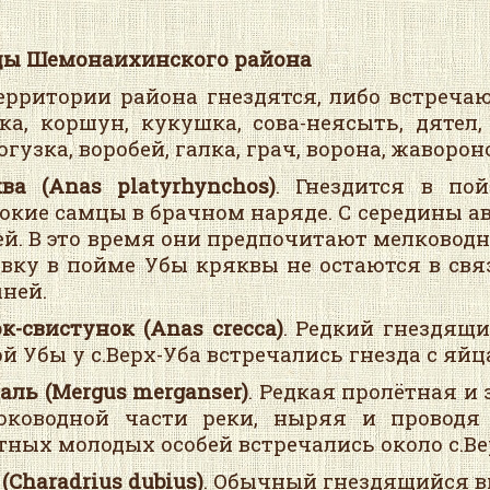
ы Шемонаихинского района
ерритории района гнездятся, либо встречаю
ка, коршун, кукушка, сова-неясыть, дятел,
огузка, воробей, галка, грач, ворона, жаворон
ва (
Anas
platyrhynchos
)
. Гнездится в по
окие самцы в брачном наряде. С середины ав
ей. В это время они предпочитают мелководн
вку в пойме Убы кряквы не остаются в свя
ней.
к-свистунок (
Anas
crecca
)
. Редкий гнездящ
й Убы у с.Верх-Уба встречались гнезда с яй
аль (
Mergus
merganser
)
. Редкая пролётная и
оководной части реки, ныряя и проводя 
тных молодых особей встречались около с.Ве
(
Charadrius
dubius
)
. Обычный гнездящийся в