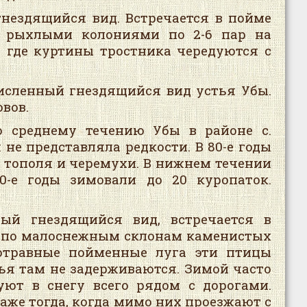
нездящийся вид. Встречается в пойме
и рыхлыми колониями по 2-6 пар на
, где куртины тростника чередуются с
исленный гнездящийся вид устья Убы.
вов.
о среднему течению Убы в районе с.
 не представляла редкости. В 80-е годы
й тополя и черемухи. В нижнем течении
-е годы зимовали до 20 куропаток.
ный гнездящийся вид, встречается в
я по малоснежным склонам каменистых
котравные пойменные луга эти птицы
ья там не задерживаются. Зимой часто
уют в снегу всего рядом с дорогами.
даже тогда, когда мимо них проезжают с