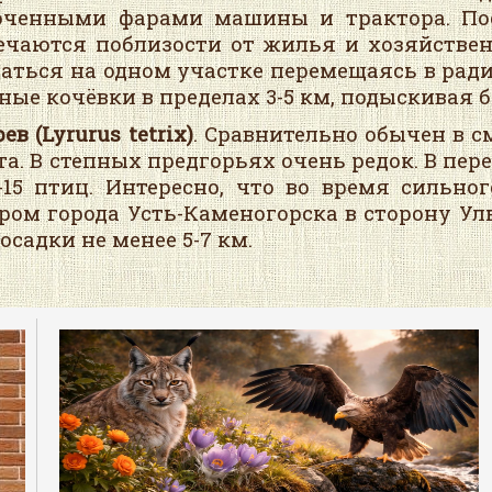
ченными фарами машины и трактора. Пос
ечаются поблизости от жилья и хозяйстве
аться на одном участке перемещаясь в ради
ные кочёвки в пределах 3-5 км, подыскивая 
ев (
Lyrurus
tetrix
)
. Сравнительно обычен в 
та. В степных предгорьях очень редок. В пер
-15 птиц. Интересно, что во время сильног
ром города Усть-Каменогорска в сторону Ул
посадки не менее 5-7 км.