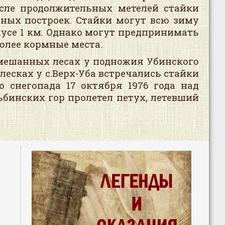
ле продолжительных метелей стайки
нных построек. Стайки могут всю зиму
усе 1 км. Однако могут предпринимать
более кормные места.
смешанных лесах у подножия Убинского
елесках у с.Верх-Уба встречались стайки
о снегопада 17 октября 1976 года над
ьбинских гор пролетел петух, летевший