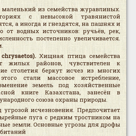
 маленький из семейства журавлиных.
ориях с невысокой травянистой
тся, а иногда и гнездятся, на пашнях и
о от водных источников: ручьёв, рек,
исленность постепенно увеличивается.
.
chrysaetos
).
Хищная птица семейства
ет жилых районов, чувствителен к
ние столетия беркут исчез из многих
того стали массовое истребление,
зменение земель под хозяйственные
сной книге Казахстана, занесён в
народного союза охраны природы.
 угрозой исчезновения. Предпочитает
пырейные луга с редким тростником на
жные земли. Основные угрозы для дрофы
обитаний