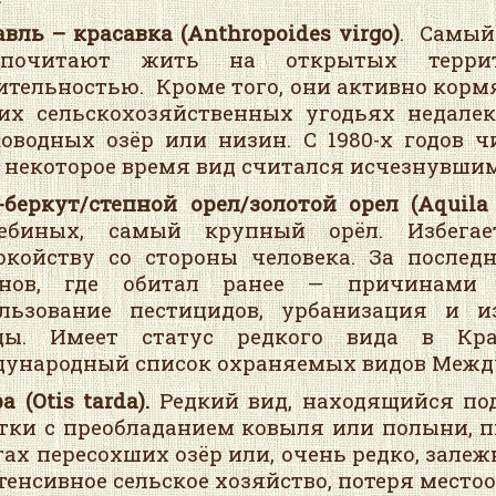
вль – красавка (
Anthropoides
virgo
)
. Самый
дпочитают жить на открытых террит
ительностью. Кроме того, они активно кормя
их сельскохозяйственных угодьях недалек
оводных озёр или низин. С 1980-х годов ч
 некоторое время вид считался исчезнувшим
-беркут/степной орел/золотой орел (
Aquila
ребиных, самый крупный орёл. Избега
окойству со стороны человека. За послед
онов, где обитал ранее — причинами э
льзование пестицидов, урбанизация и и
ды. Имеет статус редкого вида в Кра
ународный список охраняемых видов Между
а (
Otis
tarda
).
Редкий вид, находящийся под
тки с преобладанием ковыля или полыни, 
гах пересохших озёр или, очень редко, зале
тенсивное сельское хозяйство, потеря место