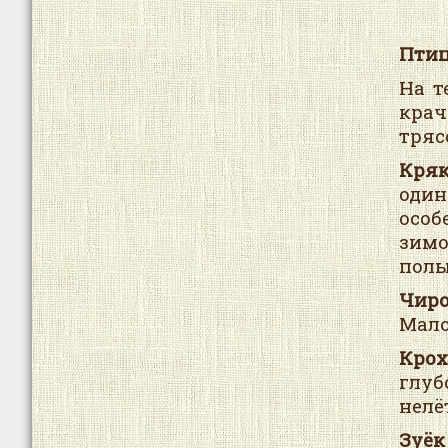
Птиц
На т
крач
тряс
Кряк
один
особ
зимо
полы
Чиро
Мало
Крох
глуб
нелё
Зуёк 