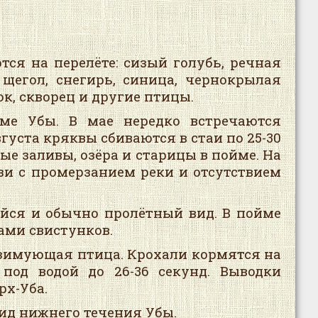
тся на перелёте: сизый голубь, речная
 щегол, снегирь, синица, чернокрылая
ок, скворец и другие птицы.
йме Убы. В мае нередко встречаются
густа кряквы сбиваются в стаи по 25-30
ые заливы, озёра и старицы в пойме. На
зи с промерзанием реки и отсутствием
ийся и обычно пролётный вид. В пойме
цами свистунков.
 зимующая птица. Крохали кормятся на
под водой до 26-36 секунд. Выводки
рх-Уба.
ид нижнего течения Убы.