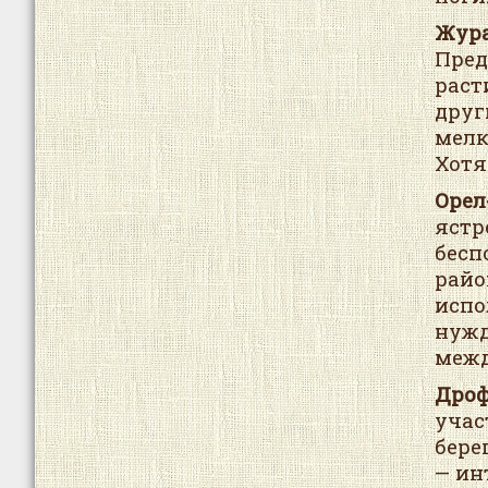
Жура
Пре
раст
друг
мелк
Хотя
Орел
яст
бесп
рай
испо
нуж
межд
Дроф
учас
бере
— ин