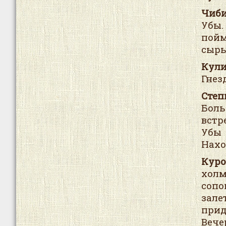
Чиби
Убы
пойм
сыры
Кули
Гнез
Степ
Боль
встр
Убы 
Нахо
Куро
холм
сопо
зале
прид
Вече