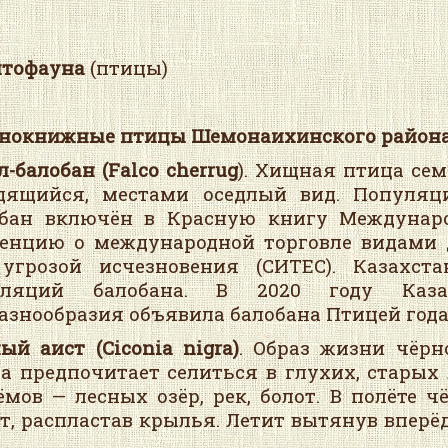
итофауна
(птицы)
нокнижные птицы Шемонаихинского района
л-балобан (
Falco
cherrug
). Хищная птица сем
дящийся, местами оседлый вид. Популяци
бан включён в Красную книгу Междунаро
енцию о международной торговле видами
угрозой исчезновения (СИТЕС). Казахст
уляций балобана. В 2020 году Казах
азнообразия объявила балобана Птицей года
ый аист (
Ciconia
nigra
)
. Образ жизни чёрн
а предпочитает селиться в глухих, старых 
ёмов — лесных озёр, рек, болот. В полёте ч
т, распластав крылья. Летит вытянув вперё
.