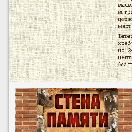
вклю
встр
держ
мест
Тетер
хреб
по 2
цент
без 