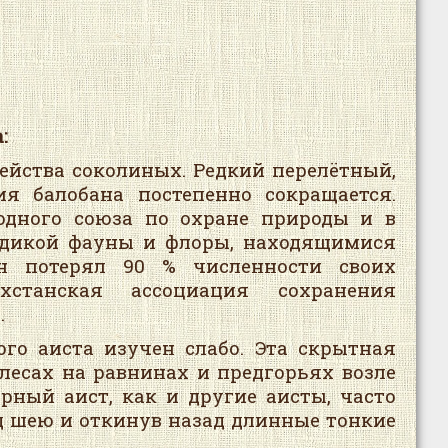
:
ейства соколиных. Редкий перелётный,
я балобана постепенно сокращается.
дного союза по охране природы и в
 дикой фауны и флоры, находящимися
ан потерял 90 % численности своих
станская ассоциация сохранения
.
ого аиста изучен слабо. Эта скрытная
лесах на равнинах и предгорьях возле
ёрный аист, как и другие аисты, часто
д шею и откинув назад длинные тонкие