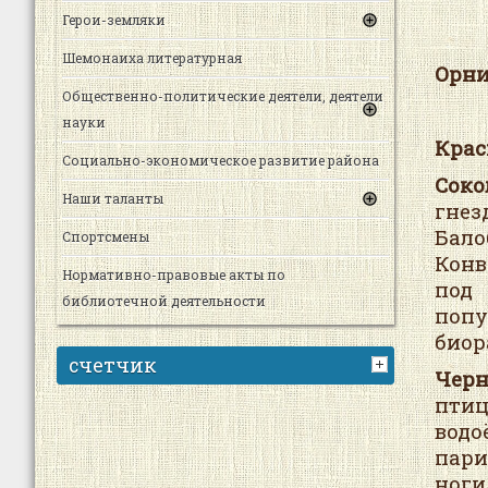
Герои-земляки
Шемонаиха литературная
Орн
Общественно-политические деятели, деятели
науки
Крас
Социально-экономическое развитие района
Соко
Наши таланты
гнез
Бало
Спортсмены
Конв
Нормативно-правовые акты по
под 
библиотечной деятельности
поп
биор
счетчик
Черн
птиц
водо
пари
ноги