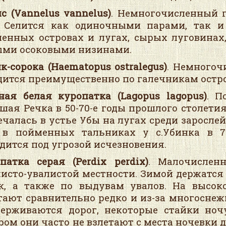
с (
Vannelus
vannelus
)
. Немногочисленный г
. Селится как одиночными парами, так 
енных островах и лугах, сырых луговинах
ми осоковыми низинами.
к-сорока (
Haematopus
ostralegus
)
. Немногоч
дится преимущественно по галечникам остро
ная белая куропатка (
Lagopus
lagopus
)
. П
шая Речка в 50-70-е годы прошлого столетия
ечалась в устье Убы на лугах среди заросле
в пойменных тальниках у с.Убинка в 70
дится под угрозой исчезновения.
патка серая (
Perdix
perdix
)
. Малочислен
исто-увалистой местности. Зимой держатс
к, а также по выдувам увалов. На высо
тают сравнительно редко и из-за многоснеж
ерживаются дорог, некоторые стайки ноч
ром они часто не взлетают с места ночевки 