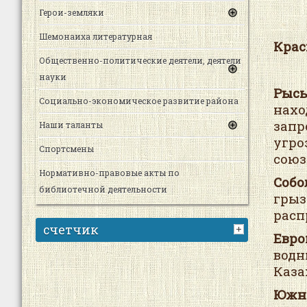
Герои-земляки
Шемонаиха литературная
Крас
Общественно-политические деятели, деятели
науки
Рысь
Социально-экономическое развитие района
нахо
запр
Наши таланты
угро
Спортсмены
союз
Нормативно-правовые акты по
Собо
библиотечной деятельности
гры
расп
счетчик
Евро
водн
Каза
Южно