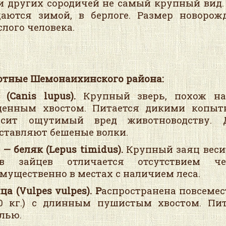
и других сородичей не самый крупный вид. 
аются зимой, в берлоге. Размер новоро
слого человека.
тные Шемонаихинского района:
(Canis lupus).
Крупный зверь, похож н
енным хвостом. Питается дикими копытн
осит ощутимый вред животноводству. 
ставляют бешеные волки.
ц
—
беляк (Lepus timidus).
Крупный заяц весит
ов зайцев отличается отсутствием ч
мущественно в местах с наличием леса.
ица
(Vulpes vulpes).
Р
аспространена повсемес
0 кг.) с длинным пушистым хвостом. Пит
лью.