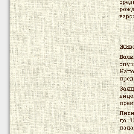
сред
рожд
взро
Живо
Волк
опущ
Нан
пред
Зая
вид
преи
Лис
до 1
пада