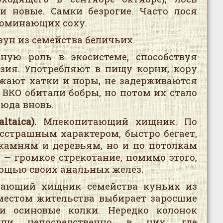
и новые. Самки безрогие. Часто лося
поминающих соху.
зун из семейства беличьих.
ую роль в экосистеме, способствуя
зия. Употребляют в пищу корни, кору
ужают хатки и норы, не задерживаются
в ВКО обитали бобры, но потом их стало
сюда вновь.
ltaica).
Млекопитающий хищник. По
сстрашным характером, быстро бегает,
 камням и деревьям, но и по потолкам
— громкое стрекотание, помимо этого,
мощью своих анальных желёз.
тающий хищник семейства куньих из
е местом жительства выбирает заросшие
и осиновые колки. Нередко колонок
или непосредственно в них, где