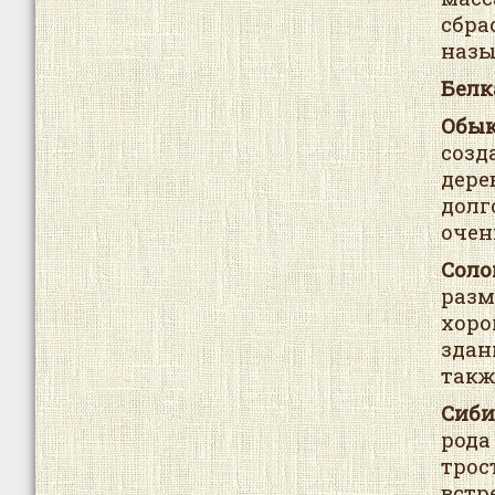
сбра
назы
Белк
Обы
созд
дере
долг
очен
Соло
разм
хоро
здан
такж
Сиби
рода
трос
вст