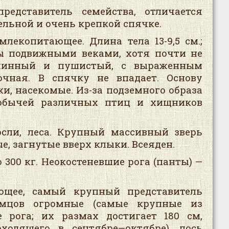
редставитель семейства, отличается
ельной и очень крепкой спячке.
млекопитающее. Длина тела 13-9,5 см.;
ны подвижными веками, хотя почти не
длинный и пушистый, с выраженным
очная. В спячку не впадает. Основу
, насекомые. Из-за подземного образа
добычей различных птиц и хищников
сли, леса. Крупный массивный зверь
ые, загнутые вверх клыки. Всеяден.
300 кг. Неокостеневшие рога (панты) —
ющее, самый крупный представитель
амцов огромные (самые крупные из
 рога; их размах достигает 180 см,
ходящего в сентябре—октябре), лось