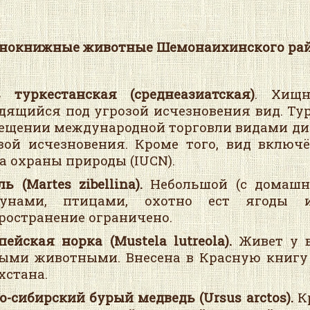
нокнижные животные Шемонаихинского рай
 туркестанская (среднеазиатская)
. Хищн
дящийся под угрозой исчезновения вид. Ту
ещении международной торговли видами ди
зой исчезновения. Кроме того, вид вклю
а охраны природы (IUCN).
ль
(Martes zibellina).
Небольшой (с домашн
зунами, птицами, охотно ест ягоды 
ространение ограничено.
пейская норка (Mustela lutreola).
Живет у 
ыми животными. Внесена в Красную книгу
хстана.
-сибирский бурый медведь
(Ursus arctos).
К