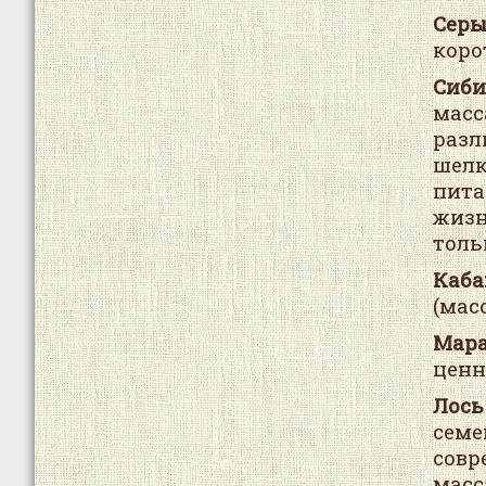
Серы
коро
Сиб
масс
раз
шелк
пита
жиз
толь
Каба
(мас
Мар
ценн
Лось
сем
совр
масс