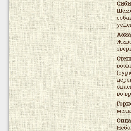
Сиби
Шемо
соба
успе
Азиа
Живо
звер
Степ
воз
(сур
дере
опас
во вр
Горн
мелк
Онда
Небо