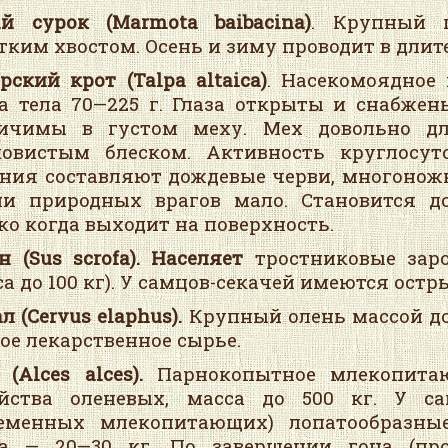
й сурок (Marmota baibacina)
. Крупный п
тким хвостом. Осень и зиму проводит в длит
ирский крот
(Talpa altaica)
. Насекомоядное 
а тела 70—225 г. Глаза открыты и снабже
личимы в густом меху. Мех довольно 
овистым блеском. Активность круглосут
ния составляют дождевые черви, многоножки
ни природных врагов мало. Становится 
ко когда выходит на поверхность.
н (Sus scrofa).
Населяет
тростниковые заро
са до 100 кг). У самцов-секачей имеются остр
ал
(Cervus elaphus).
Крупный олень массой до 
ое лекарственное сырье.
(Alces alces).
Парнокопытное млекопита
ейства оленевых, масса до 500 кг. У с
еменных млекопитающих) лопатообразные
а — 20—30 кг. По завершении гона (про