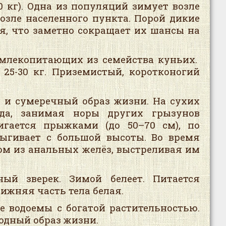
 кг). Одна из популяций зимует возле
озле населенного пункта. Порой дикие
я, что заметно сокращает их шансы на
 млекопитающих из семейства куньих.
 25-30 кг. Приземистый, коротконогий
 и сумеречный образ жизни. На сухих
зда, занимая норы других грызунов
вигается прыжками (до 50–70 см), по
рыгивает с большой высоты. Во время
ом из анальных желёз, выстреливая им
ый зверек. Зимой белеет. Питается
нижняя часть тела белая.
е водоемы с богатой растительностью.
водный образ жизни.