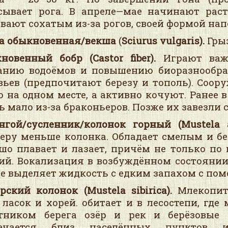
сывает рога. В апреле—мае начинают раст
вают сохатым из-за рогов, своей формой на
а обыкновенная/векша
(
Sciurus vulgaris).
Гры
кновенный бобр
(Castor fiber).
Играют важн
анию водоёмов и повышению биоразнообра
вьев (предпочитают березу и тополь). Соор
о на одном месте, а активно кочуют. Ранее 
ь мало из-за браконьеров. Позже их завезли 
нго
й/сусленник/
колонок го
рный (Mustela a
еру меньше колонка. Обладает смелым и бе
шо плавает и лазает, причём не только по
ий. Вокализация в возбуждённом состоянии 
е выделяет жидкость с едким запахом с по
рский колонок (Mustela sibirica).
Млекопи
 ласок и хорей. обитает и в лесостепи, гд
тником берега озёр и рек и берёзовые 
речается близ населённых пунктов 