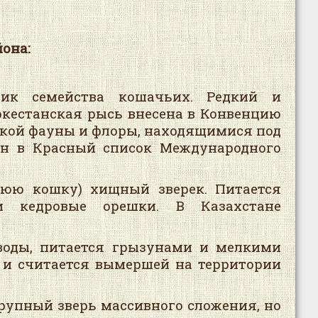
она:
ик семейства кошачьих. Редкий и
ркестанская рысь внесена в Конвенцию
кой фауны и флоры, находящимися под
чён в Красный список Международного
юю кошку) хищный зверек. Питается
и кедровые орешки. В Казахстане
воды, питается грызунами и мелкими
 и считается вымершей на территории
рупный зверь массивного сложения, но