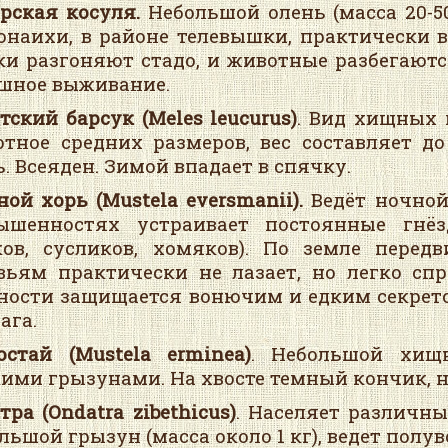
рская косуля.
Небольшой олень (масса 20-50
наихи, в районе телевышки, практически в
ки разгоняют стадо, и животные разбегаютс
шное выживание.
тский барсук (Meles leucurus)
. Вид хищных
тное средних размеров, вес составляет до
ь. Всеяден. Зимой впадает в спячку.
ной хорь (Mustela eversmanii).
Ведёт ночной
вышенностях устраивает постоянные гнё
ков, сусликов, хомяков). По земле перед
вьям практически не лазает, но легко сп
ности защищается вонючим и едким секрет
ага.
остай (Mustela erminea)
. Небольшой хищн
ими грызунами. На хвосте темный кончик, 
тра
(Ondatra zibethicus)
. Населяет различны
льшой грызун (масса около 1 кг), ведет полу