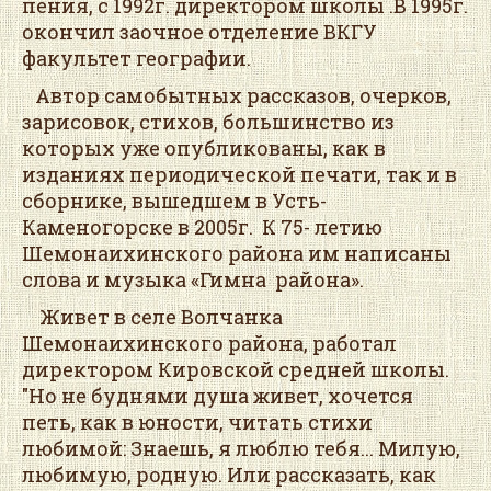
пения, с 1992г. директором школы .В 1995г.
окончил заочное отделение ВКГУ
факультет географии.
Автор самобытных рассказов, очерков,
зарисовок, стихов, большинство из
которых уже опубликованы, как в
изданиях периодической печати, так и в
сборнике, вышедшем в Усть-
Каменогорске в 2005г. К 75- летию
Шемонаихинского района им написаны
слова и музыка «Гимна района».
Живет в селе Волчанка
Шемонаихинского района, работал
директором Кировской средней школы.
"Но не буднями душа живет, хочется
петь, как в юности, читать стихи
любимой: Знаешь, я люблю тебя... Милую,
любимую, родную. Или рассказать, как