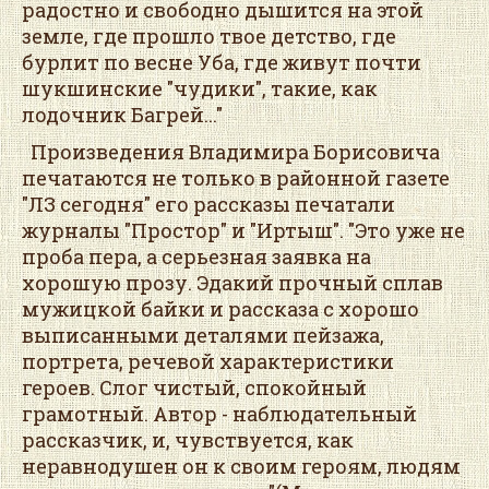
радостно и свободно дышится на этой
земле, где прошло твое детство, где
бурлит по весне Уба, где живут почти
шукшинские "чудики", такие, как
лодочник Багрей..."
Произведения Владимира Борисовича
печатаются не только в районной газете
"ЛЗ сегодня" его рассказы печатали
журналы "Простор" и "Иртыш". "Это уже не
проба пера, а серьезная заявка на
хорошую прозу. Эдакий прочный сплав
мужицкой байки и рассказа с хорошо
выписанными деталями пейзажа,
портрета, речевой характеристики
героев. Слог чистый, спокойный
грамотный. Автор - наблюдательный
рассказчик, и, чувствуется, как
неравнодушен он к своим героям, людям