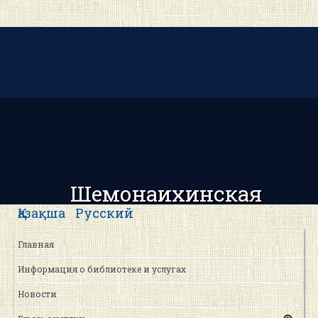
Шемонаихинская
центральная районная
Қазақша
Русский
библиотека
Главная
Информация о библиотеке и услугах
Новости