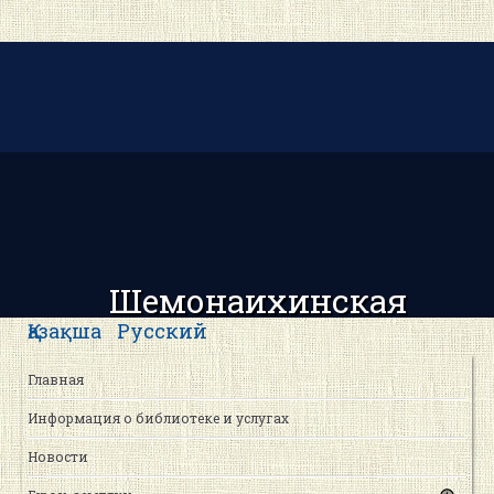
Шемонаихинская
центральная районная
Қазақша
Русский
библиотека
Главная
Информация о библиотеке и услугах
Новости