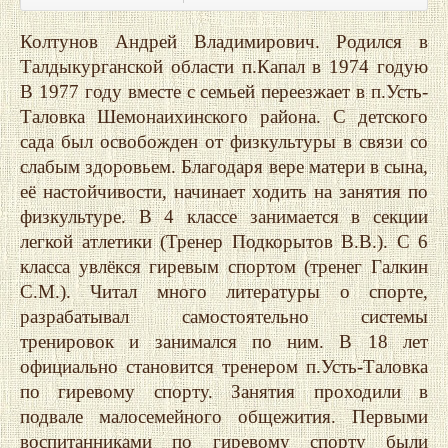
Колтунов Андрей Владимирович. Родился в
Талдыкурганской области п.Капал в 1974 годую
В 1977 году вместе с семьей переезжает в п.Усть-
Таловка Шемонаихинского района. С детского
сада был освобожден от физкультуры в связи со
слабым здоровьем. Благодаря вере матери в сына,
её настойчивости, начинает ходить на занятия по
физкультуре. В 4 классе занимается в секции
легкой атлетики (Тренер Подкорытов В.В.). С 6
класса увлёкся гиревым спортом (тренег Галкин
С.М.). Читал много литературы о спорте,
разрабатывал самостоятельно системы
тренировок и занимался по ним. В 18 лет
официально становится тренером п.Усть-Таловка
по гиревому спорту. Занятия проходили в
подвале малосемейного общежития. Первыми
воспитанниками по гиревому спорту были